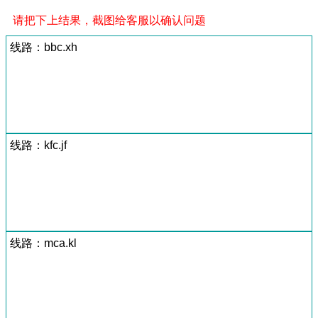
请把下上结果，截图给客服以确认问题
线路：bbc.xh
线路：kfc.jf
线路：mca.kl