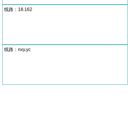
线路：18.162
线路：nxy.yc