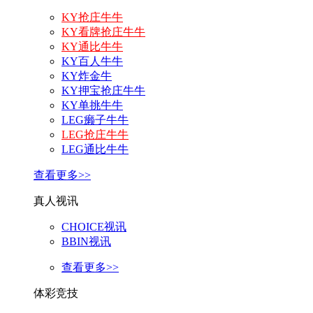
KY抢庄牛牛
KY看牌抢庄牛牛
KY通比牛牛
KY百人牛牛
KY炸金牛
KY押宝抢庄牛牛
KY单挑牛牛
LEG癞子牛牛
LEG抢庄牛牛
LEG通比牛牛
查看更多>>
真人视讯
CHOICE视讯
BBIN视讯
查看更多>>
体彩竞技