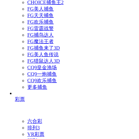
CHOICE捕鱼王2
FG美人捕鱼
FG天天捕鱼
FG欢乐捕鱼
FG雷霆战警
FG捕鸟达人
FG魔法王者
FG捕鱼来了3D
FG美人鱼传说
FG猎鼠达人3D
CQ9皇金渔场
CQ9一炮捕鱼
CQ9欢乐捕鱼
更多捕鱼
彩票
六合彩
排列3
VR彩票