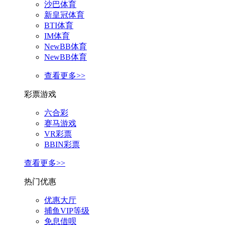
沙巴体育
新皇冠体育
BTI体育
IM体育
NewBB体育
NewBB体育
查看更多>>
彩票游戏
六合彩
赛马游戏
VR彩票
BBIN彩票
查看更多>>
热门优惠
优惠大厅
捕鱼VIP等级
免息借呗