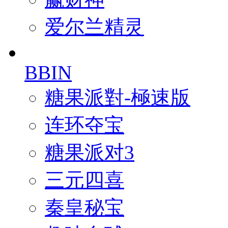
爱尔兰精灵
BBIN
糖果派對-極速版
连环夺宝
糖果派对3
三元四喜
秦皇秘宝