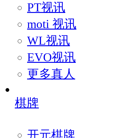
PT视讯
moti 视讯
WL视讯
EVO视讯
更多真人
棋牌
开元棋牌