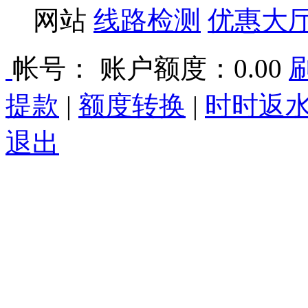
网站
线路检测
优惠大
帐号：
账户额度：
0.00
提款
|
额度转换
|
时时返
退出