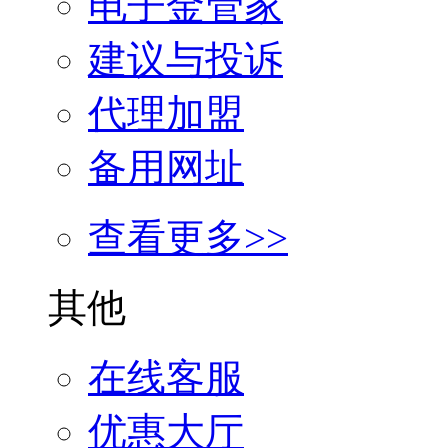
电子金管家
建议与投诉
代理加盟
备用网址
查看更多>>
其他
在线客服
优惠大厅