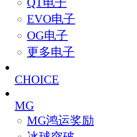
QT电子
EVO电子
OG电子
更多电子
CHOICE
MG
MG鸿运奖励
冰球突破