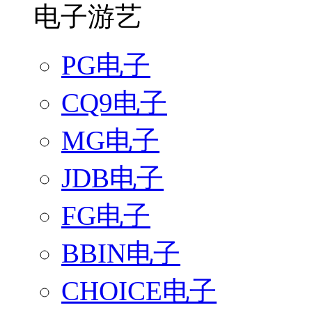
电子游艺
PG电子
CQ9电子
MG电子
JDB电子
FG电子
BBIN电子
CHOICE电子