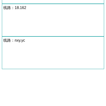
线路：18.162
线路：nxy.yc