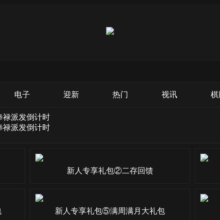
电子
迎新
热门
视讯
棋
俸禄派发倒计时
俸禄派发倒计时
新人专享礼包②二存回馈
包
新人专享礼包⑤满周满月大礼包