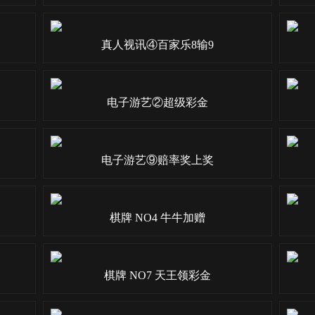
真人视讯④百家乐8输9
电子游艺②超级彩金
电子游艺⑨赔率奖上奖
棋牌 NO4 牛牛加赠
棋牌 NO7 天王领彩金