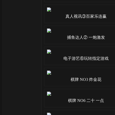
真人视讯③百家乐连赢
捕鱼达人② 一炮激发
电子游艺⑥玩转指定游戏
棋牌 NO3 炸金花
棋牌 NO6 二十 一点