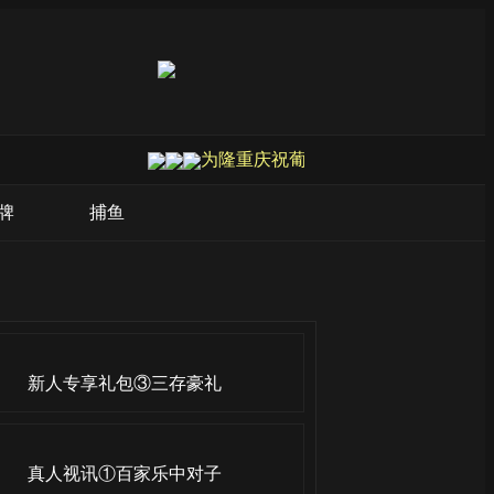
为隆重庆祝葡京娱乐场成立20周年，
牌
捕鱼
新人专享礼包③三存豪礼
真人视讯①百家乐中对子