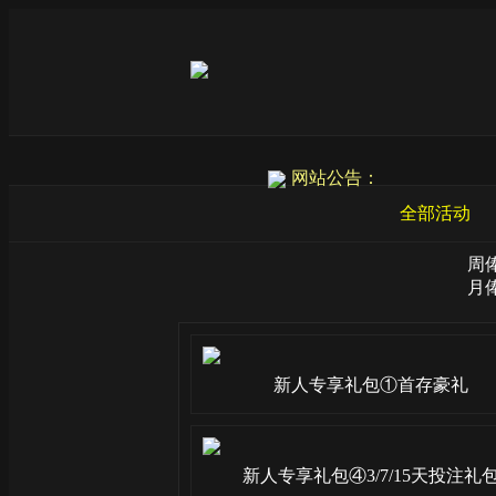
网站公告：
全部活动
周
月
新人专享礼包①首存豪礼
新人专享礼包④3/7/15天投注礼